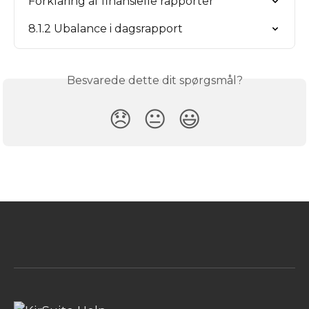
Forklaring af finansielle rapporter
8.1.2 Ubalance i dagsrapport
Besvarede dette dit spørgsmål?
😞
😐
😃